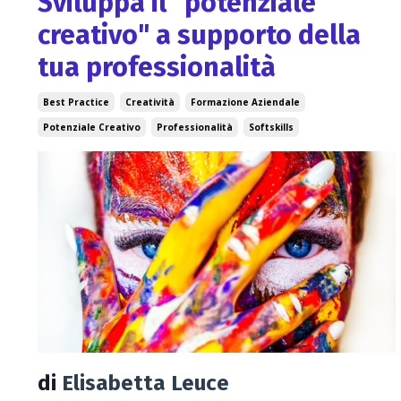
Sviluppa il "potenziale
creativo"​ a supporto della
tua professionalità
Best Practice
Creatività
Formazione Aziendale
Potenziale Creativo
Professionalità
Softskills
di
Elisabetta Leuce